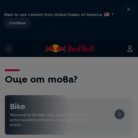
Want to see content from United States of America
?
Continue
Още от това?
Bike
Welcome to the Bike Hub, where you will find an
action-packed collection of two-wheel films,
shows …