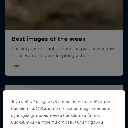
Този уебсайт използва технически необходими
бисквитки. С Вашето съгласие този уебсайт
използва допълнителни бисквитки (в т.ч.
бисквитки на трети страни) или подобни