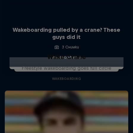
Wakeboarding pulled by a crane? These
guys did it
3 Снимки
Wake Crane
WAKEBOARDING
Freestyle wakeboarding goes full circle
WAKEBOARDING