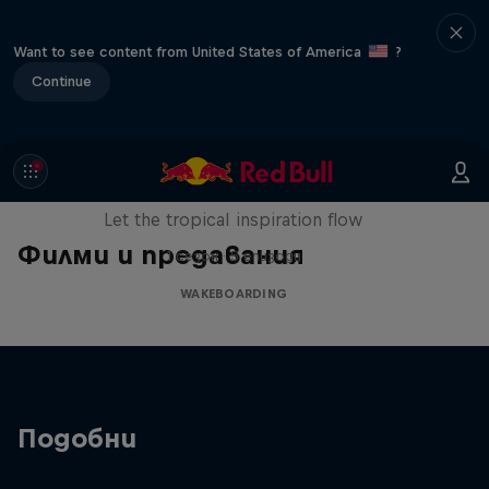
Want to see content from United States of America
?
Continue
Wakecation: Panama
Let the tropical inspiration flow
Филми и предавания
1 сезон · 5 епизоди
WAKEBOARDING
Подобни