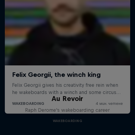
Au Revoir
Raph Derome's wakeboarding career
WAKEBOARDING