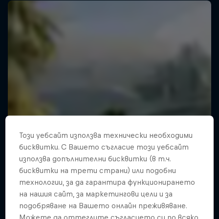
Този уебсайт използва технически необходими
бисквитки. С Вашето съгласие този уебсайт
използва допълнителни бисквитки (в т.ч.
бисквитки на трети страни) или подобни
технологии, за да гарантира функционирането
на нашия сайт, за маркетингови цели и за
подобряване на Вашето онлайн преживяване.
Можете да оттеглите съгласието си по всяко