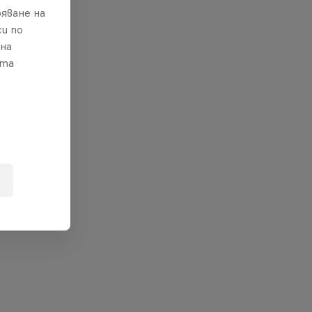
яване на
и по
 на
ата