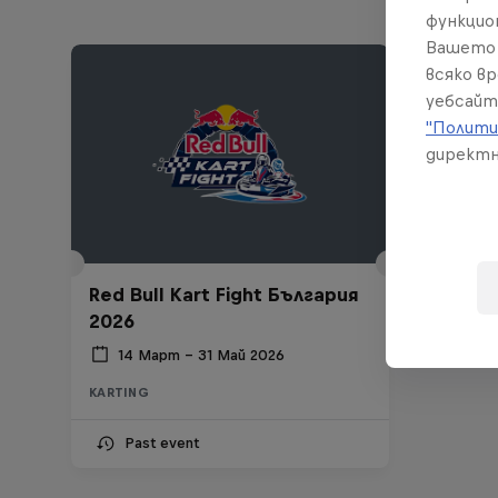
функцио
Вашето 
всяко в
уебсайт
"Полити
директн
Red Bull Kart Fight България
2026
14 Март – 31 Май 2026
KARTING
Past event