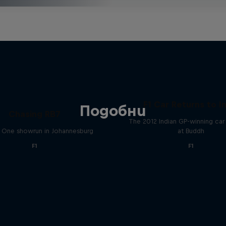
F1 Car Returns to I
Подобни
Chasing RB7
The 2012 Indian GP-winning car 
 One showrun in Johannesburg
at Buddh
F1
F1