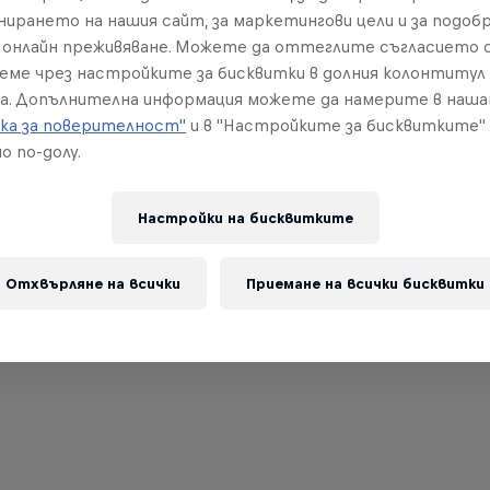
нирането на нашия сайт, за маркетингови цели и за подобр
онлайн преживяване. Можете да оттеглите съгласието с
реме чрез настройките за бисквитки в долния колонтитул
а. Допълнителна информация можете да намерите в наш
ка за поверителност"
и в "Настройките за бисквитките"
о по-долу.
Настройки на бисквитките
Отхвърляне на всички
Приемане на всички бисквитки