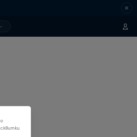
то
исквитки