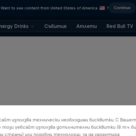
Continue
Want to see content from United States of America
?
nergy Drinks
Събития
Атлети
Red Bull TV
бсайт използва технически необходими бисквитки. С Ваше
е този уебсайт използва допълнителни бисквитки (в т.ч. б
и страни) или подобни технологии, за да гарантира