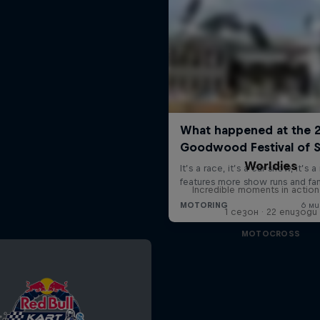
Worldies
Incredible moments in action
1 сезон · 22 епизоди
MOTOCROSS