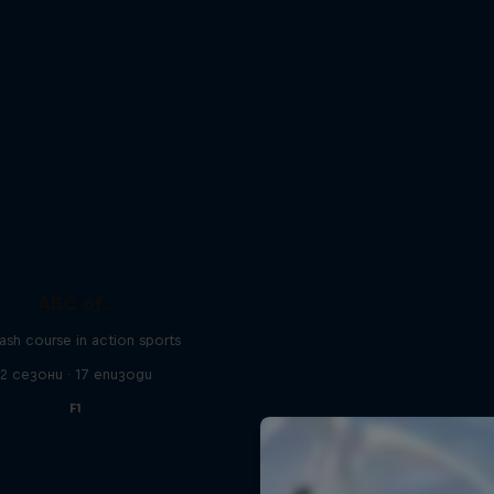
ABC of...
ash course in action sports
2 сезони · 17 епизоди
F1