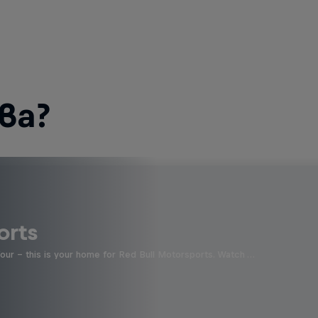
ва?
orts
four - this is your home for Red Bull Motorsports. Watch …