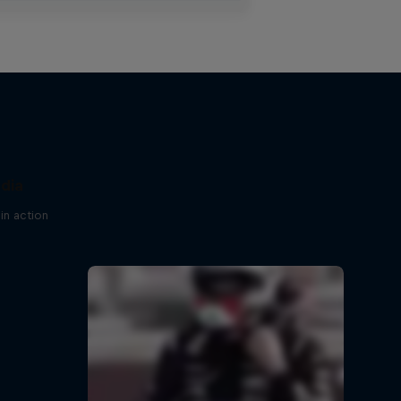
ndia
in action