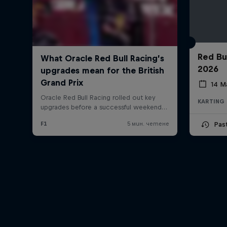
Red Bu
2026
14 М
KARTING
Pas