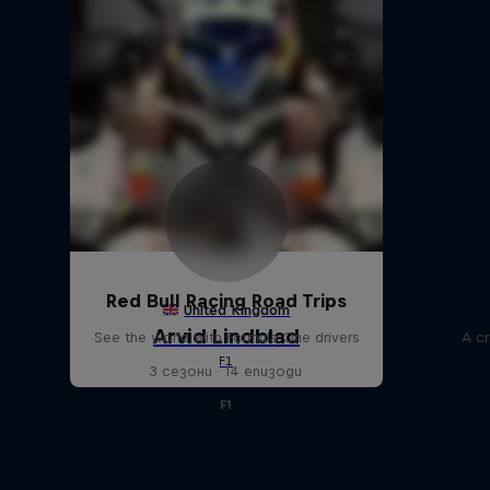
Red Bull Racing Road Trips
See the world with Formula One drivers
A cr
3 сезони · 14 епизоди
F1