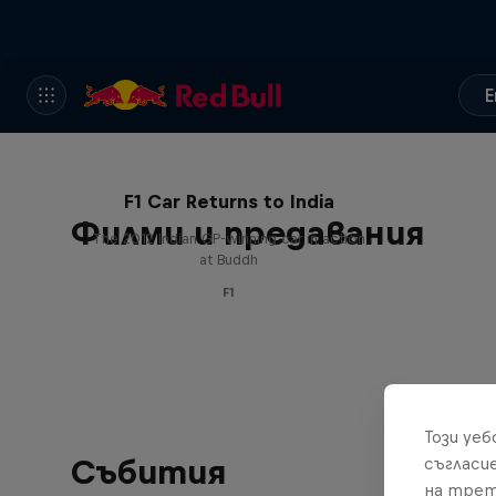
E
F1 Car Returns to India
Филми и предавания
The 2012 Indian GP-winning car in action
at Buddh
F1
Този уе
Събития
съгласи
на трет