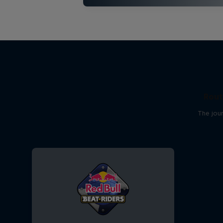
Rout
The jour