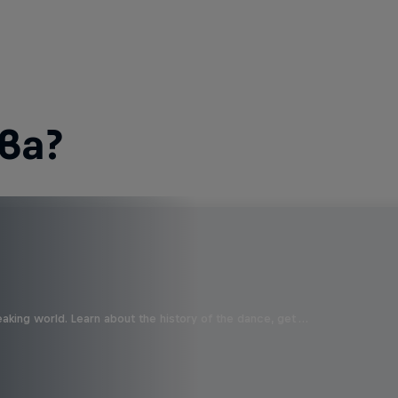
ва?
aking world. Learn about the history of the dance, get …