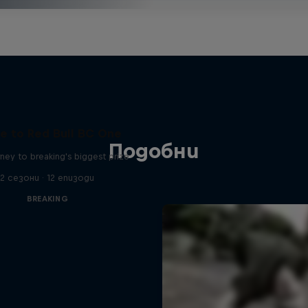
e to Red Bull BC One
Подобни
ney to breaking's biggest prize
2 сезони · 12 епизоди
BREAKING