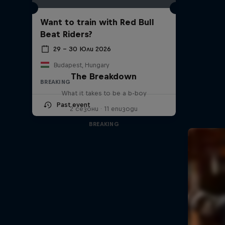
Want to train with Red Bull
Beat Riders?
29 – 30 Юли 2026
Budapest, Hungary
The Breakdown
BREAKING
What it takes to be a b-boy
Past event
2 сезони · 11 епизоди
BREAKING