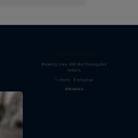
The Break Boys
Breaking crew Skill Brat Renegades
returns
1 сезон · 8 епизоди
BREAKING