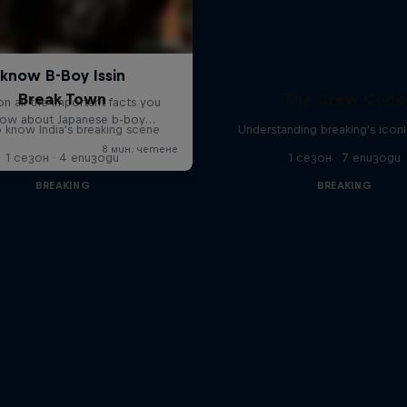
Break Town
The Crew Code
 know India's breaking scene
Understanding breaking's icon
1 сезон · 4 епизоди
1 сезон · 7 епизоди
BREAKING
BREAKING