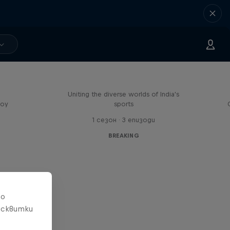
Doppelgangers
Uniting the diverse worlds of India's
boy
sports
1 сезон · 3 епизоди
BREAKING
то
исквитки