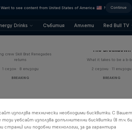
Continue
Want to see content from United States of America
?
nergy Drinks
Събития
Атлети
Red Bull TV
The Break Boys
The Breakdown
ing crew Skill Brat Renegades
returns
What it takes to be a b-
1 сезон · 8 епизоди
2 сезони · 11 епизоди
BREAKING
BREAKING
бсайт използва технически необходими бисквитки. С Ваше
е този уебсайт използва допълнителни бисквитки (в т.ч. б
и страни) или подобни технологии, за да гарантира