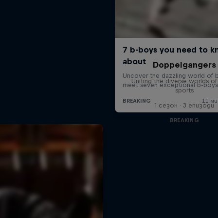
Doppelgangers
Uniting the diverse worlds of 
sports
1 сезон · 3 епизоди
BREAKING