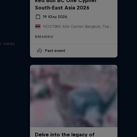
Red Bull BC One Cypher
South-East Asia 2026
19 Юли 2026
HOSTBKK Arts Center, Bangkok, Thailand
BREAKING
ic crews
Past event