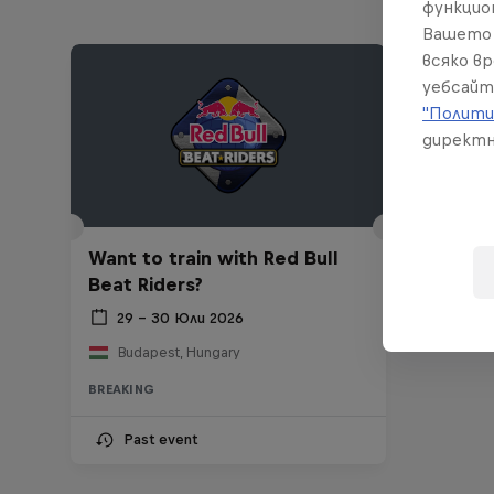
функцио
Вашето 
всяко в
уебсайт
"Полити
директн
Want to train with Red Bull
Beat Riders?
29 – 30 Юли 2026
Budapest, Hungary
BREAKING
Past event