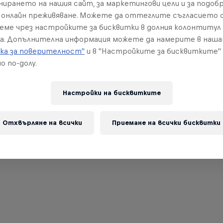
нирането на нашия сайт, за маркетингови цели и за подобр
онлайн преживяване. Можете да оттеглите съгласието с
реме чрез настройките за бисквитки в долния колонтитул
а. Допълнителна информация можете да намерите в наш
ка за поверителност"
и в "Настройките за бисквитките"
о по-долу.
Настройки на бисквитките
Отхвърляне на всички
Приемане на всички бисквитки