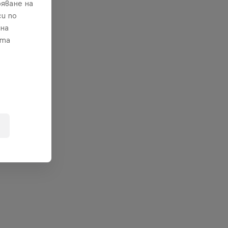
яване на
и по
 на
ата