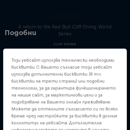
444 Days
A return to the Red Bull Cliff Diving World
Подобни
Series
CLIFF DIVING
Този уебсайт използва технически необходими
бисквитки. С Вашето съгласие този уебсайт
използва допълнителни бисквитки (в т.ч.
бисквитки на трети страни) или подобни
технологии, за да гарантира функционирането
на нашия сайт, за маркетингови цели и за
подобряване на Вашето онлайн преживяване.
Можете да оттеглите съгласието си по всяко
време чрез настройките за бисквитки в долния
колонтитул на уебсайта. Допълнителна
информация можете да намерите в нашата