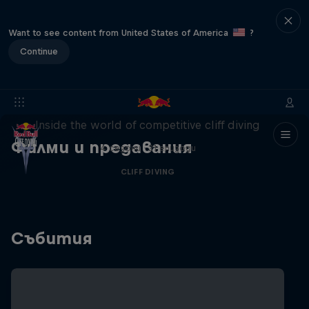
Want to see content from United States of America
?
Continue
More than a Dive
Inside the world of competitive cliff diving
Филми и предавания
4 сезони · 21 епизоди
CLIFF DIVING
Събития