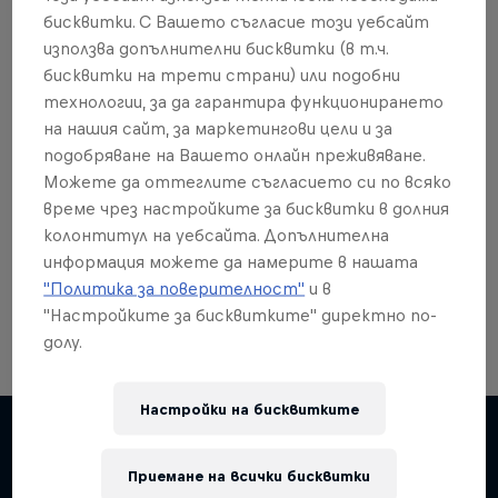
бисквитки. С Вашето съгласие този уебсайт
използва допълнителни бисквитки (в т.ч.
бисквитки на трети страни) или подобни
технологии, за да гарантира функционирането
Още от това?
на нашия сайт, за маркетингови цели и за
подобряване на Вашето онлайн преживяване.
Можете да оттеглите съгласието си по всяко
време чрез настройките за бисквитки в долния
Red Bull Motorsports
колонтитул на уебсайта. Допълнителна
информация можете да намерите в нашата
On track and off road, on two wheels or four - this
is your home for Red Bull Motorsports. Watch …
"Политика за поверителност"
и в
"Настройките за бисквитките" директно по-
долу.
Настройки на бисквитките
F1 Car Returns to India
The 2012 Indian GP-winning car in action at
Приемане на всички бисквитки
Chasing RB7
Подобни
Buddh