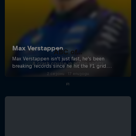
ABC of...
A crash course in action sports
2 сезони · 17 епизоди
F1