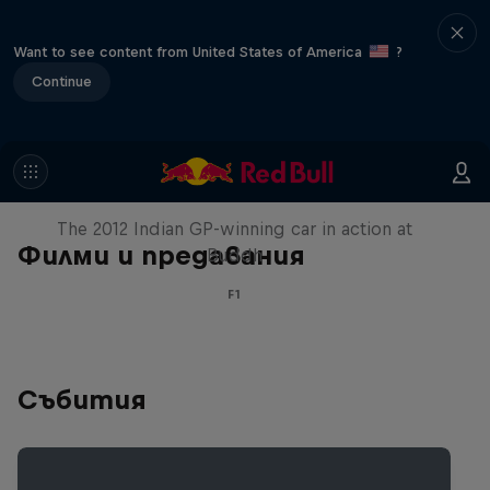
Want to see content from United States of America
?
Continue
F1 Car Returns to India
The 2012 Indian GP-winning car in action at
Филми и предавания
Buddh
F1
Събития