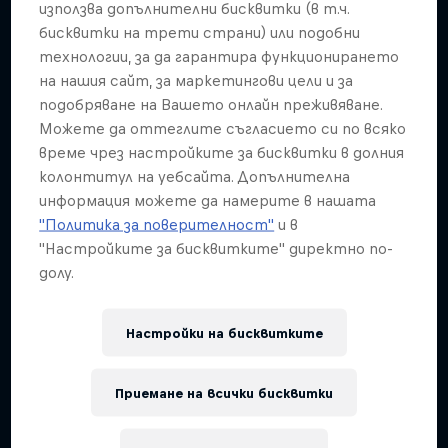
използва допълнителни бисквитки (в т.ч.
Dakar: In the Dust
бисквитки на трети страни) или подобни
технологии, за да гарантира функционирането
Dakar Rally 2024
на нашия сайт, за маркетингови цели и за
1 сезон · 8 епизоди
подобряване на Вашето онлайн преживяване.
Можете да оттеглите съгласието си по всяко
RALLY RAID
време чрез настройките за бисквитки в долния
колонтитул на уебсайта. Допълнителна
информация можете да намерите в нашата
"Политика за поверителност"
и в
"Настройките за бисквитките" директно по-
долу.
Настройки на бисквитките
Приемане на всички бисквитки