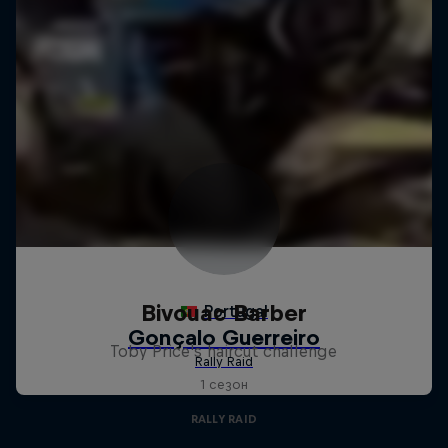
Bivouac Barber
Toby Price's haircut challenge
1 сезон
RALLY RAID