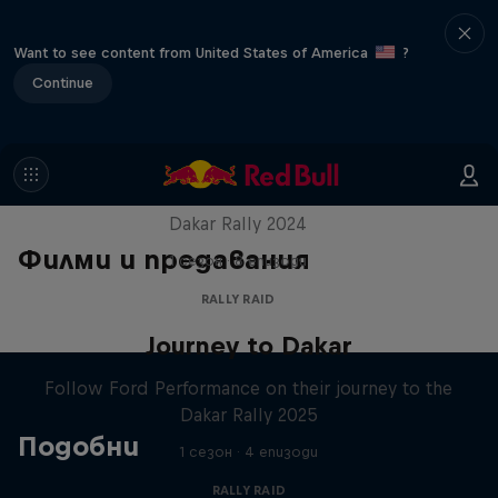
Want to see content from United States of America
?
Continue
Dakar: In the Dust
Dakar Rally 2024
Филми и предавания
1 сезон · 8 епизоди
RALLY RAID
Journey to Dakar
Follow Ford Performance on their journey to the
Dakar Rally 2025
Подобни
1 сезон · 4 епизоди
RALLY RAID