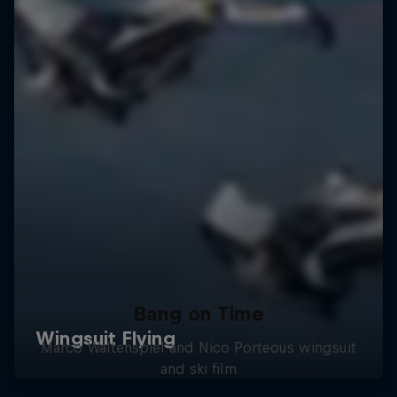
Bang on Time
Marco Waltenspiel and Nico Porteous wingsuit
and ski film