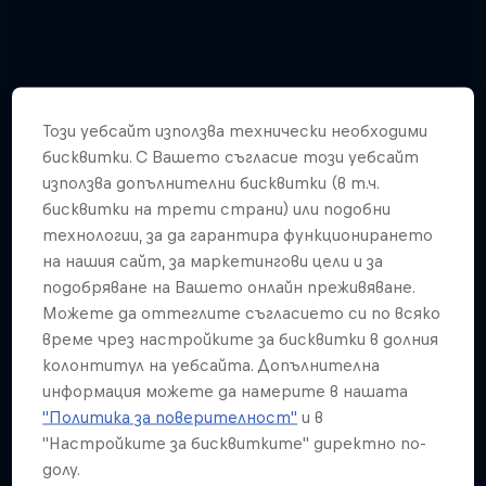
Този уебсайт използва технически необходими
бисквитки. С Вашето съгласие този уебсайт
използва допълнителни бисквитки (в т.ч.
бисквитки на трети страни) или подобни
технологии, за да гарантира функционирането
на нашия сайт, за маркетингови цели и за
подобряване на Вашето онлайн преживяване.
Можете да оттеглите съгласието си по всяко
време чрез настройките за бисквитки в долния
колонтитул на уебсайта. Допълнителна
Watch these guys fly among the
информация можете да намерите в нашата
shooting stars
"Политика за поверителност"
и в
"Настройките за бисквитките" директно по-
3 Снимки
долу.
WINGSUIT FLYING