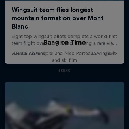
Bang on Time
Marco Waltenspiel and Nico Porteous wingsuit
and ski film
SKIING