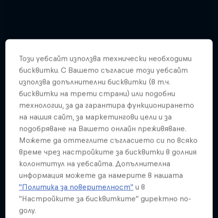
Този уебсайт използва технически необходими
бисквитки. С Вашето съгласие този уебсайт
използва допълнителни бисквитки (в т.ч.
бисквитки на трети страни) или подобни
технологии, за да гарантира функционирането
на нашия сайт, за маркетингови цели и за
подобряване на Вашето онлайн преживяване.
Можете да оттеглите съгласието си по всяко
време чрез настройките за бисквитки в долния
колонтитул на уебсайта. Допълнителна
Watch these guys fly among the
информация можете да намерите в нашата
shooting stars
"Политика за поверителност"
и в
"Настройките за бисквитките" директно по-
3 Снимки
долу.
WINGSUIT FLYING