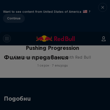
Want to see content from United States of America
?
Continue
Pushing Progression
Филми и предавания
Challenging the status quo with Red Bull
1 сезон · 7 епизоди
Подобни