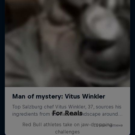
For Reals
Red Bull athletes take on jaw-dropping
challenges