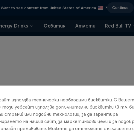
Continue
Want to see content from United States of America
?
nergy Drinks
Събития
Атлети
Red Bull TV
бсайт използва технически необходими бисквитки. С Ваше
е този уебсайт използва допълнителни бисквитки (в т.ч. б
и страни) или подобни технологии, за да гарантира
нирането на нашия сайт, за маркетингови цели и за подобр
онлайн преживяване. Можете да оттеглите съгласието с