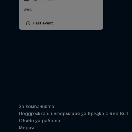
WRC
Past event