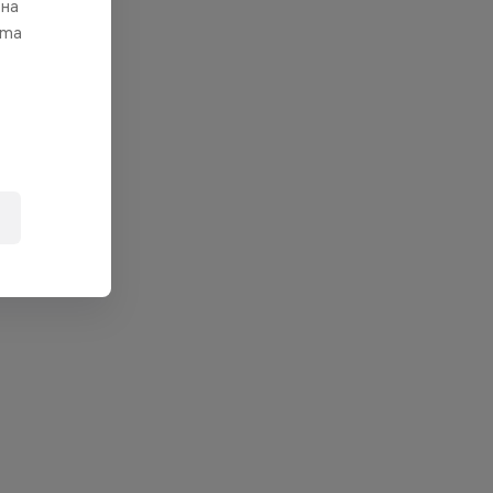
 на
ата