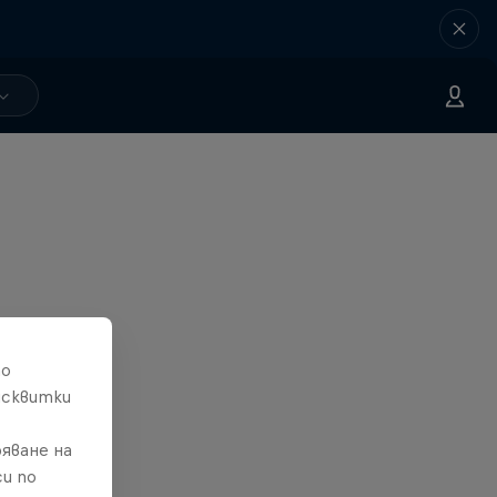
то
исквитки
яване на
и по