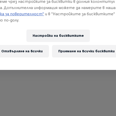
реме чрез настройките за бисквитки в долния колонтитул
а. Допълнителна информация можете да намерите в наш
ка за поверителност"
и в "Настройките за бисквитките"
о по-долу.
Настройки на бисквитките
Отхвърляне на всички
Приемане на всички бисквитки