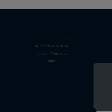
More Than Machine
All-access WRC show
1 сезон · 7 епизоди
WRC