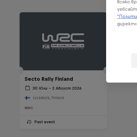
всяко в
уебсайт
"Полити
директн
Secto Rally Finland
30 Юли – 2 Август 2026
Jyväskylä, Finland
WRC
Past event