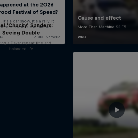
el 'Chucky' Sanders:
Seeing Double
ing a Dakar repeat title and
balanced life