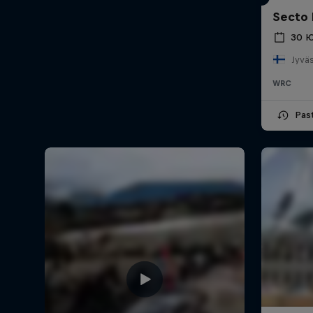
Secto 
30 Ю
Jyväs
WRC
Pas