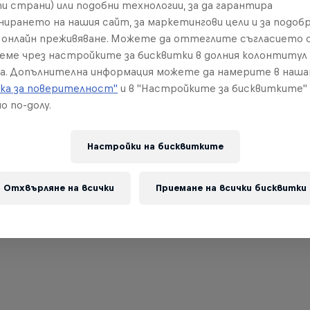
и страни) или подобни технологии, за да гарантира
нирането на нашия сайт, за маркетингови цели и за подобр
онлайн преживяване. Можете да оттеглите съгласието с
реме чрез настройките за бисквитки в долния колонтитул
а. Допълнителна информация можете да намерите в наш
ка за поверителност"
и в "Настройките за бисквитките"
о по-долу.
Настройки на бисквитките
Отхвърляне на всички
Приемане на всички бисквитки