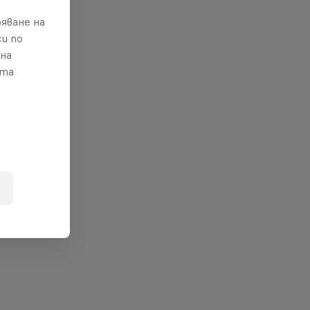
яване на
и по
 на
ата