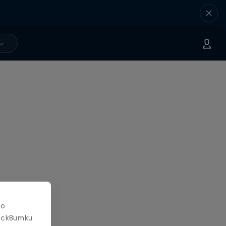
то
исквитки