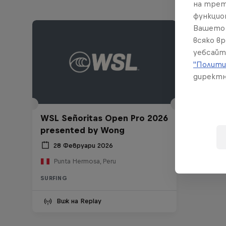
на трет
функцио
Вашето 
всяко в
уебсайт
"Полити
директн
WSL Señoritas Open Pro 2026
presented by Wong
28 Февруари 2026
Punta Hermosa, Peru
SURFING
Виж на Replay