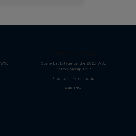
Inside Pro Surfing
e WSL
Come backstage on the 2025 WSL
Championship Tour
2 сезони · 18 епизоди
SURFING