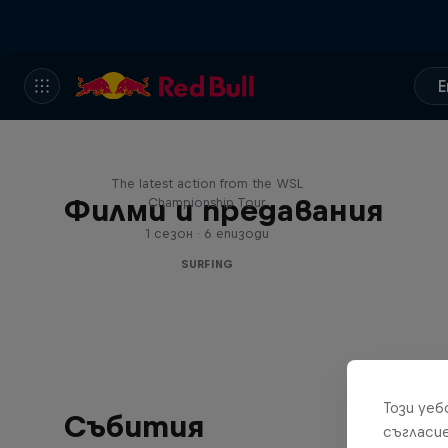
E
WSL Replay
The latest action from the WSL
Филми и предавания
Championship Tour
1 сезон · 6 епизоди
SURFING
Този уе
Събития
съгласи