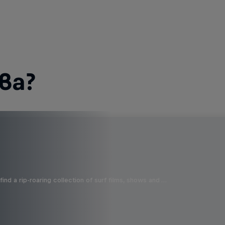
ва?
ind a rip-roaring collection of surf films, shows and …