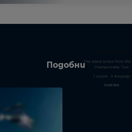
WSL Replay
The latest action from th
Подобни
Championship Tour
1 сезон · 6 епизоди
SURFING