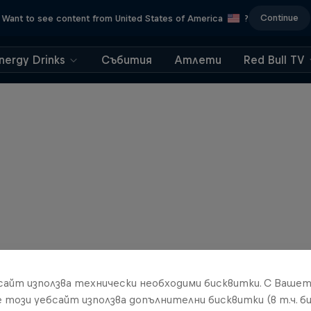
Continue
Want to see content from United States of America
?
nergy Drinks
Събития
Атлети
Red Bull TV
бсайт използва технически необходими бисквитки. С Ваше
е този уебсайт използва допълнителни бисквитки (в т.ч. б