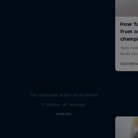
Red Bull Signature Series
The year's best action sports events
9 сезони · 67 епизоди
SURFING