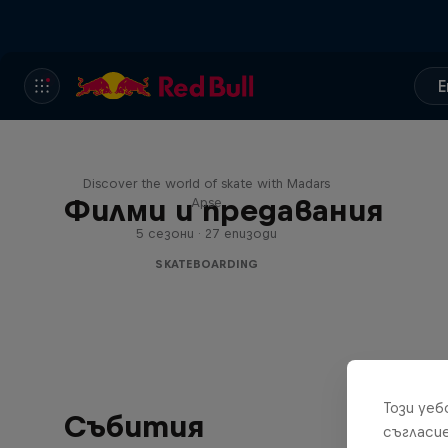
E
Skate Tales
Discover the world of skate with Madars
Филми и предавания
Apse
5 сезони · 27 епизоди
SKATEBOARDING
Този уе
Събития
съгласи