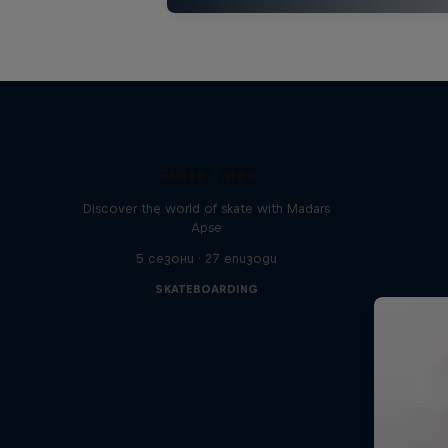
Skate Tales
Discover the world of skate with Madars
Apse
5 сезони · 27 епизоди
SKATEBOARDING