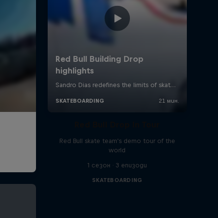
Red Bull Drop In Tour
Red Bull skate team's demo tour of the
world
1 сезон · 3 епизоди
SKATEBOARDING