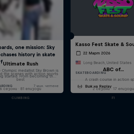
Kasso Fest Skate & So
22 Март 2026
Long Beach, United States
Ultimate Rush
ABC of...
SKATEBOARDING
d the scenes with action sports
best
A crash course in action s
Виж на Replay
6 сезони · 81 епизоди
2 сезони · 17 епизоди
CLIMBING
F1