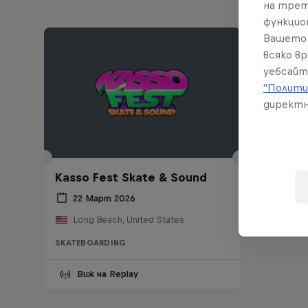
на трет
функцио
Вашето 
всяко в
уебсайт
"Полити
директн
Kasso Fest Skate & Sound
22 Март 2026
Long Beach, United States
SKATEBOARDING
Виж на Replay