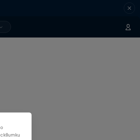
то
исквитки