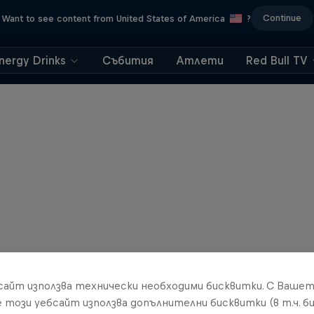
Continue
Want to see content from United States of America
?
nergy Drinks
Събития
Атлети
Red Bull TV
бсайт използва технически необходими бисквитки. С Ваше
е този уебсайт използва допълнителни бисквитки (в т.ч. б