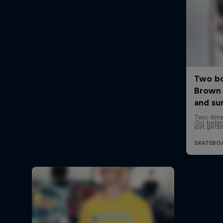
Go behin