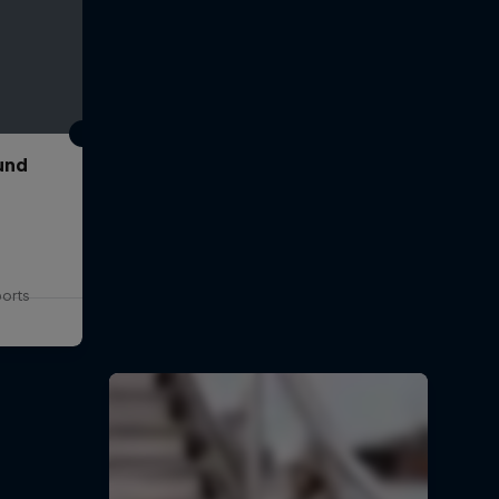
und
ports