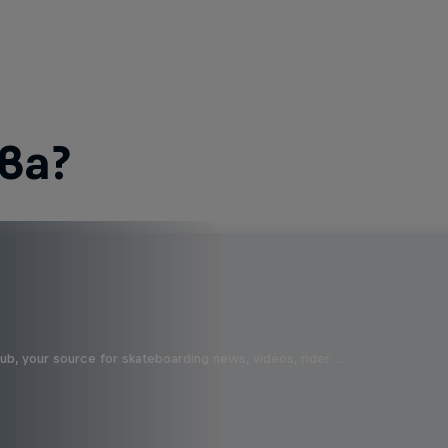
ва?
b, your source for skateboarding news, videos, rider …