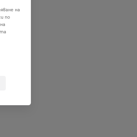
яване на
и по
 на
ата