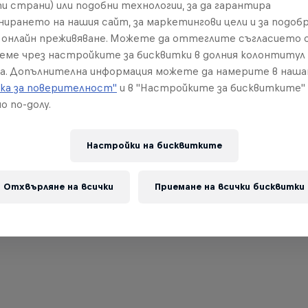
и страни) или подобни технологии, за да гарантира
нирането на нашия сайт, за маркетингови цели и за подобр
онлайн преживяване. Можете да оттеглите съгласието с
реме чрез настройките за бисквитки в долния колонтитул
а. Допълнителна информация можете да намерите в наш
ка за поверителност"
и в "Настройките за бисквитките"
о по-долу.
Настройки на бисквитките
Отхвърляне на всички
Приемане на всички бисквитки