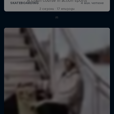
A crash course in action sports
2 сезони · 17 епизоди
F1