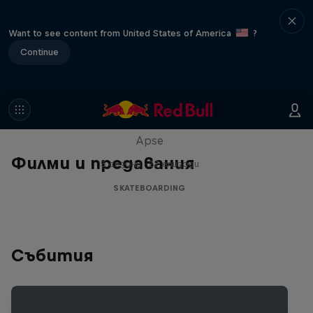
Want to see content from United States of America
?
Continue
Skate Tales
Discover the world of skate with Madars
Apse
Филми и предавания
5 сезони · 27 епизоди
SKATEBOARDING
Събития