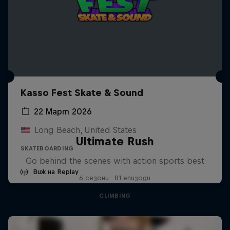
Kasso Fest Skate & Sound
22 Март 2026
Long Beach, United States
Ultimate Rush
SKATEBOARDING
Go behind the scenes with action sports best
Виж на Replay
6 сезони · 81 епизоди
CLIMBING