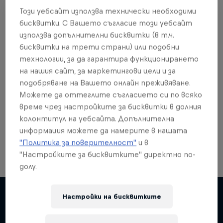
Този уебсайт използва технически необходими
бисквитки. С Вашето съгласие този уебсайт
използва допълнителни бисквитки (в т.ч.
бисквитки на трети страни) или подобни
Още от това?
технологии, за да гарантира функционирането
на нашия сайт, за маркетингови цели и за
подобряване на Вашето онлайн преживяване.
Можете да оттеглите съгласието си по всяко
Skateboarding
време чрез настройките за бисквитки в долния
колонтитул на уебсайта. Допълнителна
Welcome to the Red Bull Skateboarding hub, your
source for skateboarding news, videos, rider …
информация можете да намерите в нашата
"Политика за поверителност"
и в
"Настройките за бисквитките" директно по-
долу.
Настройки на бисквитките
Подобни