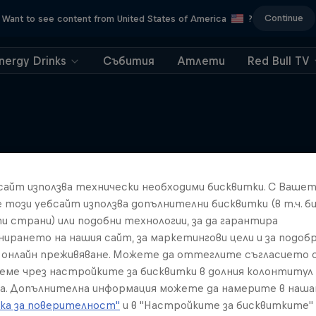
Continue
Want to see content from United States of America
?
nergy Drinks
Събития
Атлети
Red Bull TV
Подобни
бсайт използва технически необходими бисквитки. С Ваше
е този уебсайт използва допълнителни бисквитки (в т.ч. б
и страни) или подобни технологии, за да гарантира
нирането на нашия сайт, за маркетингови цели и за подобр
онлайн преживяване. Можете да оттеглите съгласието с
реме чрез настройките за бисквитки в долния колонтитул
а. Допълнителна информация можете да намерите в наш
ка за поверителност"
и в "Настройките за бисквитките"