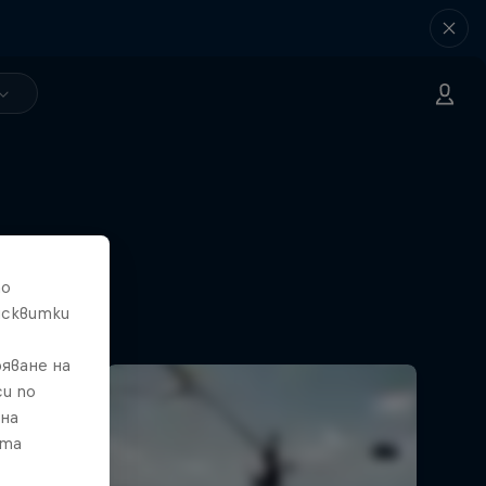
то
исквитки
яване на
и по
 на
ата