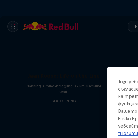
E
Jaan Roose: Life on the Line
Този уе
Planning a mind-boggling 3.6km slackline
съгласи
walk
на трет
SLACKLINING
функцио
Вашето 
всяко в
уебсайт
"Полити