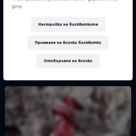
долу.
ADAC MX Masters – Gaildorf
Настройки на бисквитките
8 – 9 Август 2026
Приемане на всички бисквитки
Gaildorf, Germany
MOTOCROSS
Отхвърляне на всички
Upcoming event