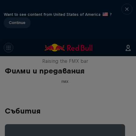
Want to see content from United States of America
?
Continue
Luc Ackermann: FMX Unloaded
Raising the FMX bar
Филми и предавания
1 сезон · 5 епизоди
FMX
Събития