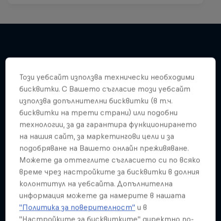
Подобни
Този уебсайт използва технически необходими
бисквитки. С Вашето съгласие този уебсайт
използва допълнителни бисквитки (в т.ч.
бисквитки на трети страни) или подобни
технологии, за да гарантира функционирането
на нашия сайт, за маркетингови цели и за
подобряване на Вашето онлайн преживяване.
Можете да оттеглите съгласието си по всяко
време чрез настройките за бисквитки в долния
колонтитул на уебсайта. Допълнителна
информация можете да намерите в нашата
"Политика за поверителност"
и в
"Настройките за бисквитките" директно по-