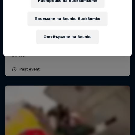
Настройки на бисквитките
Приемане на всички бисквитки
SNIPES Battle of the Year
17 Ноември 2018
Отхвърляне на всички
Montpellier, France
DANCE
Past event