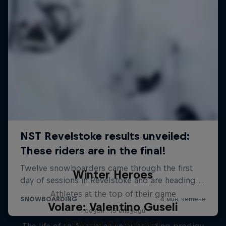
Winter Heroes
Athletes at the top of their game
Volare: Valentino Guseli
1 сезон · 15 епизоди
Echoes of Impact
The life of an Australian snowboarding prodigy