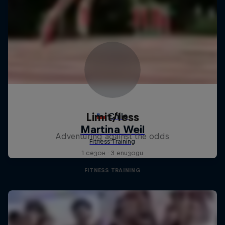
Limit/less
Adventuring against the odds
1 сезон · 3 епизоди
FITNESS TRAINING