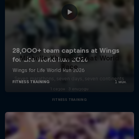
Michelle Khare's Great World
Race
Seven marathons, seven days, seven continents
1 сезон · 3 епизоди
FITNESS TRAINING