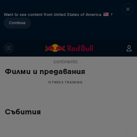
Want to see content from United States of America
?
Continue
Michelle Khare's Great World
Race
Seven marathons, seven days, seven
continents
Филми и предавания
1 сезон · 3 епизоди
FITNESS TRAINING
Събития