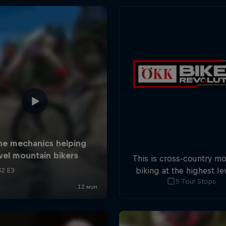
This is cross-country m
biking at the highest lev
5 Tour Stops
five stops across Switze
field of international at
will race for the win o
overall title.