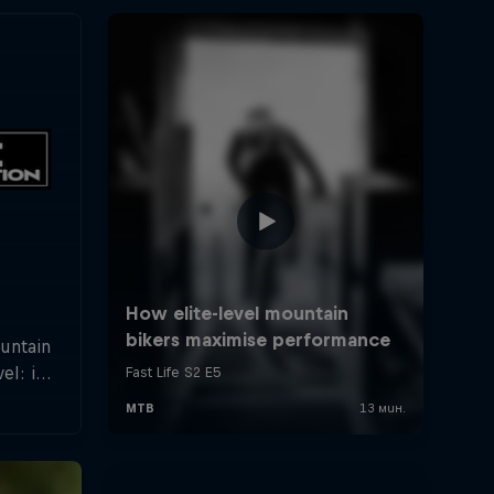
ountain
el: in
rland a
hletes
f the