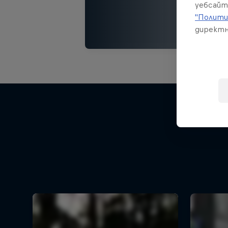
уебсайт
"Полити
директн