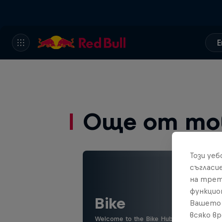
E
Още от то
Този уе
съгласи
на трет
функцио
Bike
Вашето 
всяко в
Welcome to the Bike Hub, where you will 