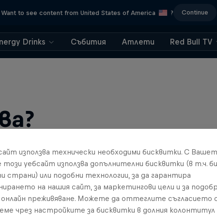
Continue
Want to see content from United States of America
?
nergy Drinks
Събития
Атлети
Red Bull TV
ва?
бсайт използва технически необходими бисквитки. С Ваше
е този уебсайт използва допълнителни бисквитки (в т.ч. б
и страни) или подобни технологии, за да гарантира
нирането на нашия сайт, за маркетингови цели и за подобр
онлайн преживяване. Можете да оттеглите съгласието с
реме чрез настройките за бисквитки в долния колонтитул
find an action-packed collection of two-wheel films, shows …