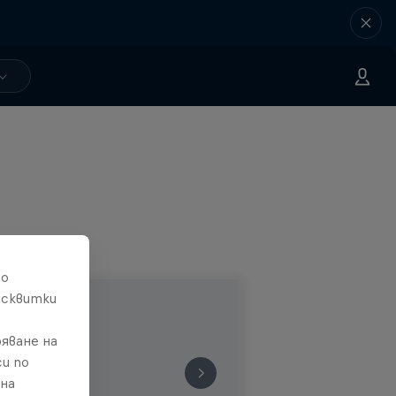
то
исквитки
яване на
и по
 на