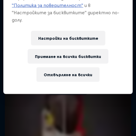
"Политика за поверителност"
и в
"Настройките за бисквитките" директно по-
долу.
Настройки на бисквитките
One Extraordinary Year
Приемане на всички бисквитки
Athletes who weren't derailed from their
dreams
Отхвърляне на всички
FENCING