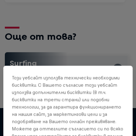
Още от това?
Surfing
Welcome to the Surf Hub, where you will find a rip-
roaring collection of surf films, shows and …
Този уебсайт използва технически необходими
бисквитки. С Вашето съгласие този уебсайт
използва допълнителни бисквитки (в т.ч.
бисквитки на трети страни) или подобни
технологии, за да гарантира функционирането
на нашия сайт, за маркетингови цели и за
подобряване на Вашето онлайн преживяване.
Можете да оттеглите съгласието си по всяко
Подобни