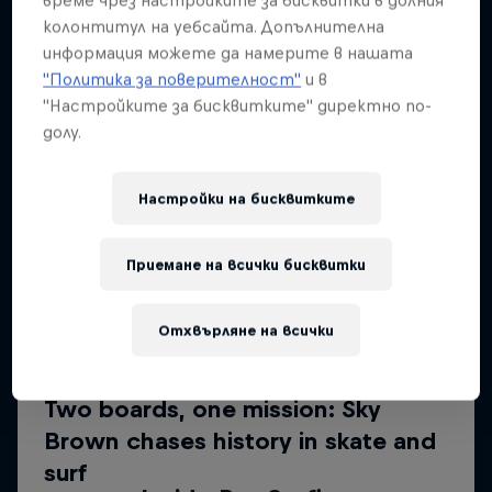
време чрез настройките за бисквитки в долния
колонтитул на уебсайта. Допълнителна
информация можете да намерите в нашата
"Политика за поверителност"
и в
"Настройките за бисквитките" директно по-
долу.
Настройки на бисквитките
Приемане на всички бисквитки
Отхвърляне на всички