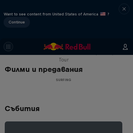
Want to see content from United States of America
?
Continue
WSL Replay
The latest action from the WSL Championship
Tour
Филми и предавания
1 сезон · 6 епизоди
SURFING
Събития