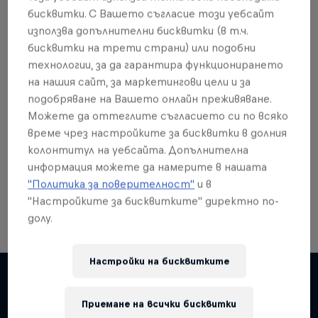
бисквитки. С Вашето съгласие този уебсайт
използва допълнителни бисквитки (в т.ч.
бисквитки на трети страни) или подобни
технологии, за да гарантира функционирането
Още от това?
на нашия сайт, за маркетингови цели и за
подобряване на Вашето онлайн преживяване.
Можете да оттеглите съгласието си по всяко
време чрез настройките за бисквитки в долния
Red Bull Motorsports
колонтитул на уебсайта. Допълнителна
информация можете да намерите в нашата
On track and off road, on two wheels or four - this
is your home for Red Bull Motorsports. Watch …
"Политика за поверителност"
и в
"Настройките за бисквитките" директно по-
долу.
Настройки на бисквитките
Приемане на всички бисквитки
Подобни