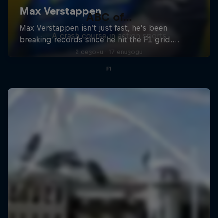
ABC of...
A crash course in action sports
2 сезони · 17 епизоди
F1