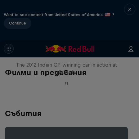
Want to see content from United States of America
?
Continue
F1 Car Returns to India
The 2012 Indian GP-winning car in action at
Филми и предавания
Buddh
F1
Събития