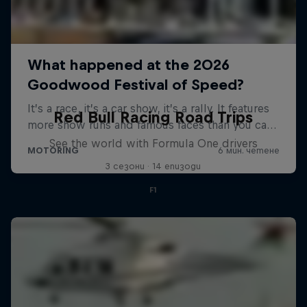
Red Bull Racing Road Trips
See the world with Formula One drivers
3 сезони · 14 епизоди
F1