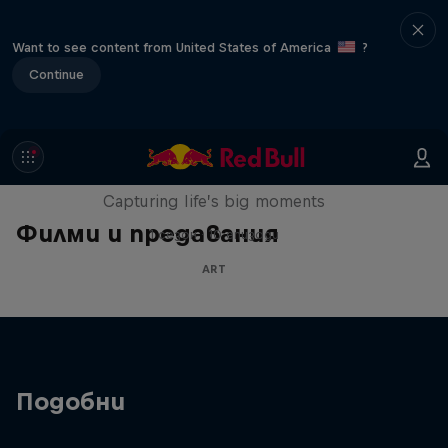
Want to see content from United States of America
?
Continue
We Are All Stories
Capturing life’s big moments
Филми и предавания
1 сезон · 10 епизоди
ART
Подобни