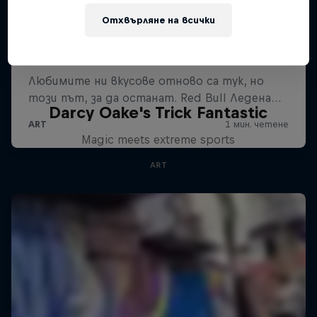
Отхвърляне на всички
Darcy Oake's Trick Fantastic
Magic meets extreme sports
ART