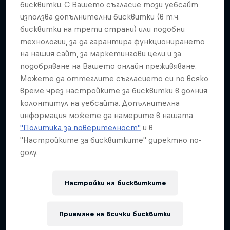
бисквитки. С Вашето съгласие този уебсайт
Capturing life’s big moments
използва допълнителни бисквитки (в т.ч.
бисквитки на трети страни) или подобни
1 сезон · 10 епизоди
технологии, за да гарантира функционирането
ART
на нашия сайт, за маркетингови цели и за
подобряване на Вашето онлайн преживяване.
Можете да оттеглите съгласието си по всяко
време чрез настройките за бисквитки в долния
колонтитул на уебсайта. Допълнителна
информация можете да намерите в нашата
"Политика за поверителност"
и в
"Настройките за бисквитките" директно по-
долу.
Настройки на бисквитките
Приемане на всички бисквитки