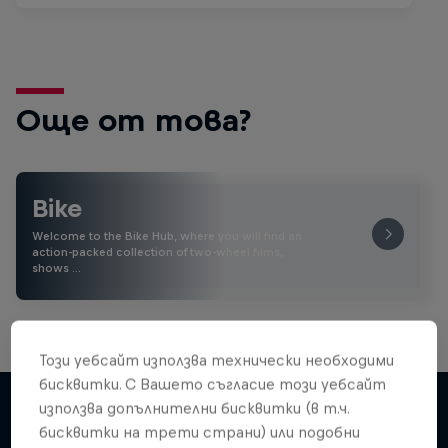
Още от това?
Bike
Welcome to the Bike Hub, where you will find an
action-packed collection of two-wheel films,
shows …
Този уебсайт използва технически необходими
бисквитки. С Вашето съгласие този уебсайт
използва допълнителни бисквитки (в т.ч.
бисквитки на трети страни) или подобни