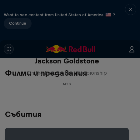
Want to see content from United States of America
?
Continue
The Search for Milliseconds:
Jackson Goldstone
Филми и предавания
On the hunt for the championship
MTB
Събития