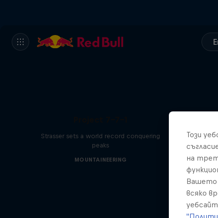
E
Project 7-7-1
Този уе
Strasser sets a world record conquering
peaks
съгласи
на трет
MOUNTAINEERING
функцио
Вашето 
всяко в
уебсайт
"Полити