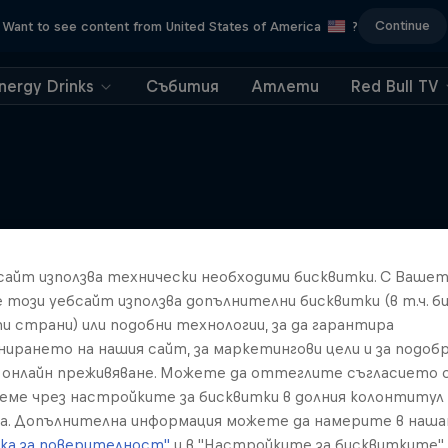
Continue
Want to see content from United States of America
?
nergy Drinks
Събития
Атлети
Red Bull TV
Walls on Silk Roa
Подобни
бсайт използва технически необходими бисквитки. С Ваше
An epic trek to conquer 3 un
walls in 3 countries
е този уебсайт използва допълнителни бисквитки (в т.ч. б
и страни) или подобни технологии, за да гарантира
MOUNTAINEERING
нирането на нашия сайт, за маркетингови цели и за подобр
онлайн преживяване. Можете да оттеглите съгласието с
реме чрез настройките за бисквитки в долния колонтитул
а. Допълнителна информация можете да намерите в наш
ка за поверителност"
и в "Настройките за бисквитките"