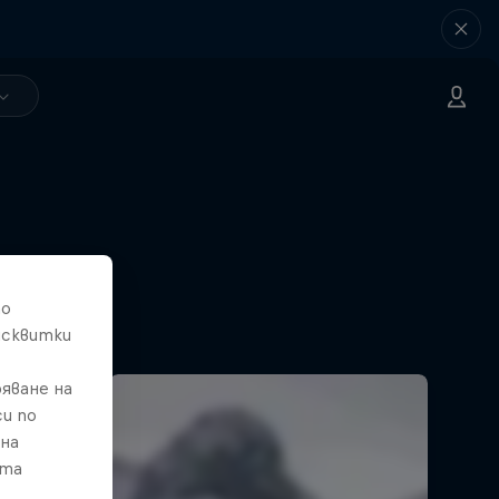
d
то
climbed
исквитки
яване на
и по
 на
ата