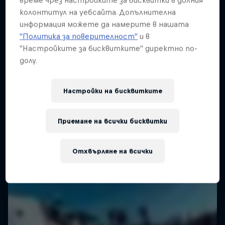
време чрез настройките за бисквитки в долния
колонтитул на уебсайта. Допълнителна
2 сезони · 18 епизоди
SURFING
информация можете да намерите в нашата
SURFING
"Политика за поверителност"
и в
"Настройките за бисквитките" директно по-
долу.
Настройки на бисквитките
Приемане на всички бисквитки
Отхвърляне на всички