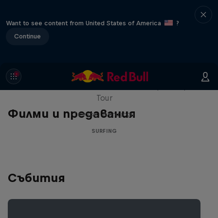
Want to see content from United States of America
?
Continue
WSL Replay
The latest action from the WSL Championship
Tour
Филми и предавания
1 сезон · 6 епизоди
SURFING
Събития