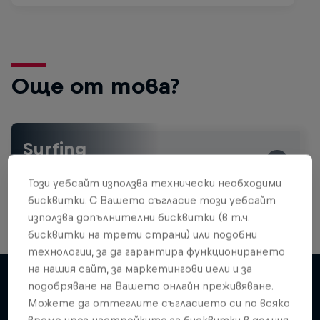
Още от това?
Surfing
Welcome to the Surf Hub, where you will find a rip-
roaring collection of surf films, shows and …
Този уебсайт използва технически необходими
бисквитки. С Вашето съгласие този уебсайт
използва допълнителни бисквитки (в т.ч.
бисквитки на трети страни) или подобни
WSL Replay
технологии, за да гарантира функционирането
на нашия сайт, за маркетингови цели и за
Inside Pro Surfing
The latest action from the WSL Championship
подобряване на Вашето онлайн преживяване.
Tour
Come backstage on the 2025 WSL
Можете да оттеглите съгласието си по всяко
Подобни
Championship Tour
1 сезон · 6 епизоди