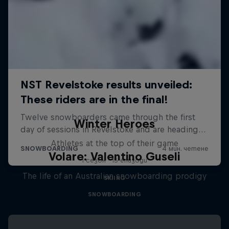
Winter Heroes
Athletes at the top of their game
Volare: Valentino Guseli
1 сезон · 15 епизоди
The life of an Australian snowboarding prodigy
SKIING
SNOWBOARDING