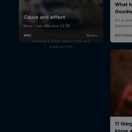
Daniel 'Chucky' Sanders:
Seeing Double
Seeking a Dakar repeat title and
balanced life