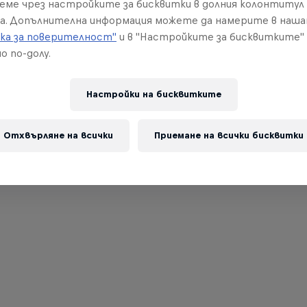
реме чрез настройките за бисквитки в долния колонтитул
а. Допълнителна информация можете да намерите в наш
ка за поверителност"
и в "Настройките за бисквитките"
о по-долу.
Настройки на бисквитките
Отхвърляне на всички
Приемане на всички бисквитки