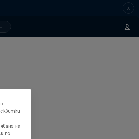
то
исквитки
яване на
и по