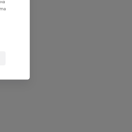
 на
ата