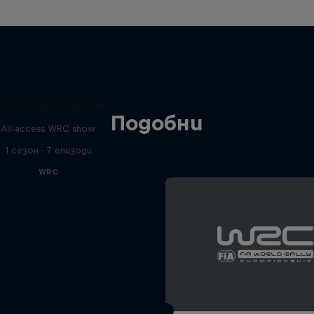
ore Than Machine
Подобни
All-access WRC show
1 сезон · 7 епизоди
WRC