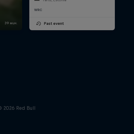
WRC
Past event