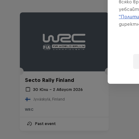
всяко в
уебсайт
"Полити
директн
Secto Rally Finland
30 Юли – 2 Август 2026
Jyväskylä, Finland
WRC
Past event