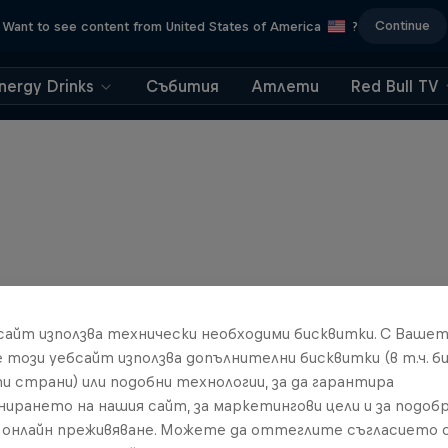
Continue
Want to see content from United States of America
?
nergy Drinks
Събития
Атлети
Red Bull TV
бсайт използва технически необходими бисквитки. С Ваше
е този уебсайт използва допълнителни бисквитки (в т.ч. б
и страни) или подобни технологии, за да гарантира
нирането на нашия сайт, за маркетингови цели и за подобр
онлайн преживяване. Можете да оттеглите съгласието с