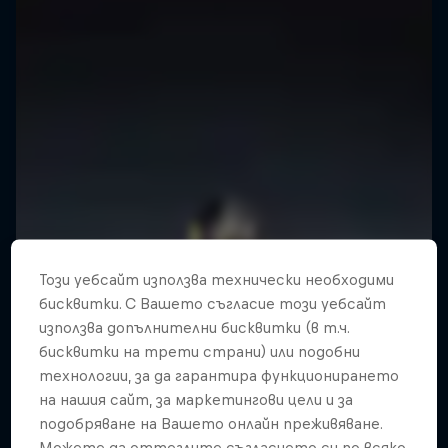
Този уебсайт използва технически необходими
бисквитки. С Вашето съгласие този уебсайт
използва допълнителни бисквитки (в т.ч.
бисквитки на трети страни) или подобни
технологии, за да гарантира функционирането
на нашия сайт, за маркетингови цели и за
подобряване на Вашето онлайн преживяване.
Можете да оттеглите съгласието си по всяко