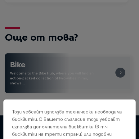
Още от това?
Bike
Welcome to the Bike Hub, where you will find an
action-packed collection of two-wheel films,
shows …
Този уебсайт използва технически необходими
бисквитки. С Вашето съгласие този уебсайт
използва допълнителни бисквитки (в т.ч.
бисквитки на трети страни) или подобни