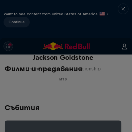
Want to see content from United States of America
?
Continue
The Search for Milliseconds:
Jackson Goldstone
Филми и предавания
On the hunt for the championship
MTB
Събития