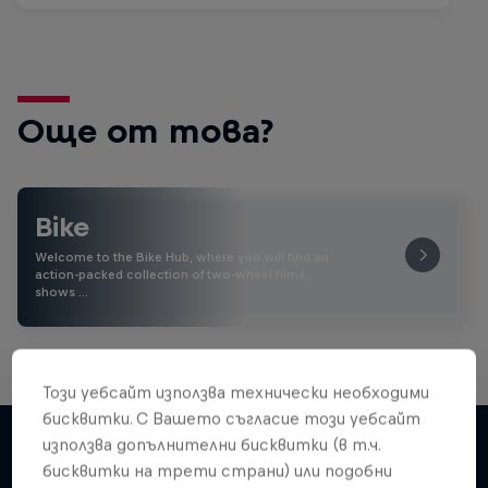
Още от това?
Bike
Welcome to the Bike Hub, where you will find an
action-packed collection of two-wheel films,
shows …
Този уебсайт използва технически необходими
бисквитки. С Вашето съгласие този уебсайт
използва допълнителни бисквитки (в т.ч.
бисквитки на трети страни) или подобни