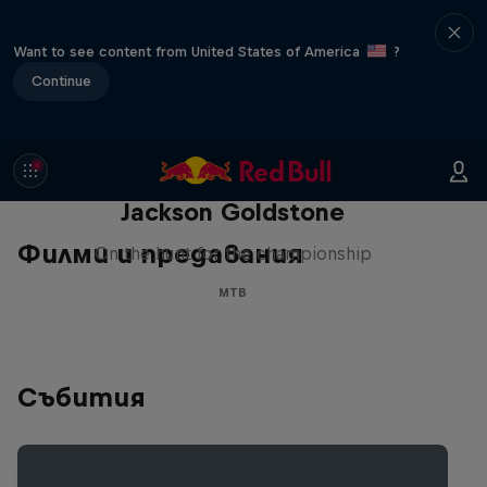
Want to see content from United States of America
?
Continue
The Search for Milliseconds:
Jackson Goldstone
Филми и предавания
On the hunt for the championship
MTB
Събития