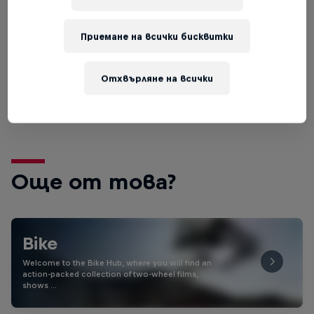
8 – 10 Октомври 2026
Virgin, Utah, United States
Приемане на всички бисквитки
MTB
Отхвърляне на всички
Tickets available
Още от това?
Bike
Welcome to the Bike Hub, where you will find an
action-packed collection of two-wheel films,
shows …