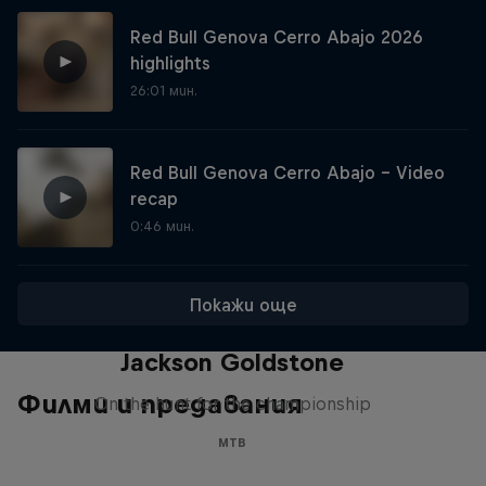
Red Bull Genova Cerro Abajo 2026
highlights
26:01 мин.
Red Bull Genova Cerro Abajo - Video
recap
0:46 мин.
Покажи още
The Search for Milliseconds:
Jackson Goldstone
Филми и предавания
On the hunt for the championship
MTB