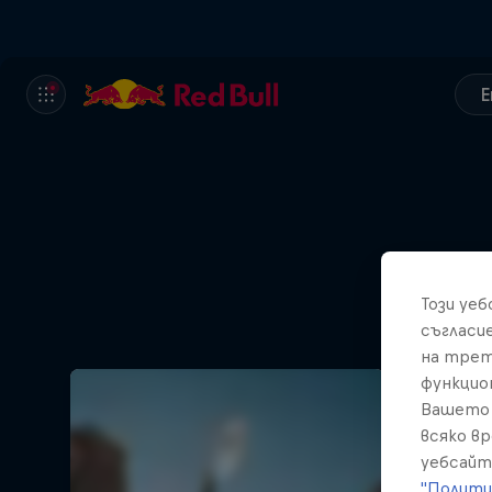
E
Този уе
Sp
съгласи
на трет
функцио
Вашето 
всяко в
уебсайт
"Полити