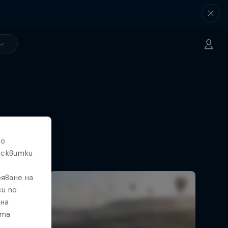
то
исквитки
яване на
и по
 на
ата