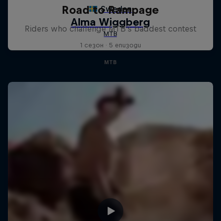
Road to Rampage
Riders who challenge MTB's baddest contest
1 сезон · 5 епизоди
MTB