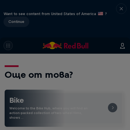
Want to see content from United States of America
?
Continue
Още от това?
Bike
Welcome to the Bike Hub, where you will find an
action-packed collection of two-wheel films,
shows …