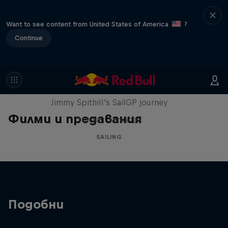
Want to see content from United States of America
?
Continue
Uncharted
Jimmy Spithill's SailGP journey
Филми и предавания
1 сезон · 3 епизоди
SAILING
Подобни