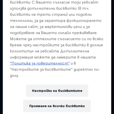
бисквитки. С Вашето съгласие този уебсайт
Jimmy Spithill's SailGP journey
използва допълнителни бисквитки (в т.ч.
бисквитки на трети страни) или подобни
1 сезон · 3 епизоди
технологии, за да гарантира функционирането
SAILING
на нашия сайт, за маркетингови цели и за
подобряване на Вашето онлайн преживяване.
Можете да оттеглите съгласието си по всяко
време чрез настройките за бисквитки в долния
колонтитул на уебсайта. Допълнителна
информация можете да намерите в нашата
"Политика за поверителност"
и в
"Настройките за бисквитките" директно по-
долу.
Настройки на бисквитките
Приемане на всички бисквитки