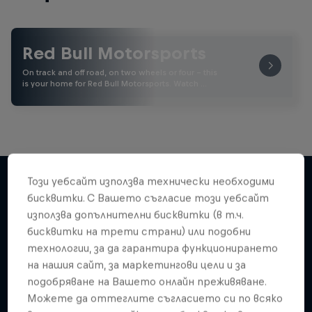
Red Bull Motorsports
On track and off road, on two wheels or four - this
is your home for Red Bull Motorsports. Watch …
Този уебсайт използва технически необходими
бисквитки. С Вашето съгласие този уебсайт
Подобни
използва допълнителни бисквитки (в т.ч.
бисквитки на трети страни) или подобни
технологии, за да гарантира функционирането
на нашия сайт, за маркетингови цели и за
подобряване на Вашето онлайн преживяване.
Можете да оттеглите съгласието си по всяко