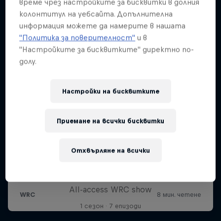
време чрез настройките за бисквитки в долния
колонтитул на уебсайта. Допълнителна
информация можете да намерите в нашата
"Политика за поверителност"
и в
"Настройките за бисквитките" директно по-
долу.
Настройки на бисквитките
Приемане на всички бисквитки
Отхвърляне на всички
More Than Machine
All-access WRC show
1 сезон · 7 епизоди