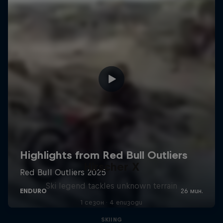
Hirscher X
Ski legend tackles unknown terrain
1 сезон · 4 епизоди
SKIING