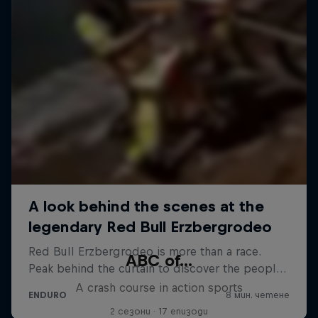
ABC of...
A crash course in action sports
2 сезони · 17 епизоди