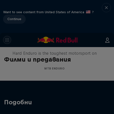
Want to see content from United States of America
?
Continue
Hard Enduro 2025: The Hardest
Season Yet?
Hard Enduro is the toughest motorsport on
Филми и предавания
Earth
MTB ENDURO
Подобни