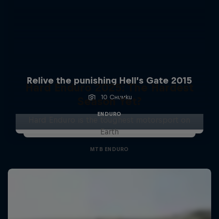
Relive the punishing Hell’s Gate 2015
Hard Enduro 2025: The Hardest
10 Снимки
Season Yet?
ENDURO
Hard Enduro is the toughest motorsport on
Earth
MTB ENDURO