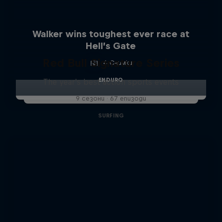
Walker wins toughest ever race at
Hell’s Gate
Red Bull Signature Series
4 Снимки
ENDURO
The year's best action sports events
9 сезони · 67 епизоди
SURFING