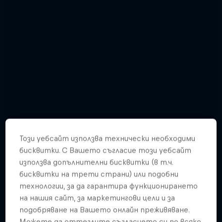
Този уебсайт използва технически необходими
бисквитки. С Вашето съгласие този уебсайт
използва допълнителни бисквитки (в т.ч.
бисквитки на трети страни) или подобни
Awesome angles | Gallery
технологии, за да гарантира функционирането
на нашия сайт, за маркетингови цели и за
8 Снимки
подобряване на Вашето онлайн преживяване.
Можете да оттеглите съгласието си по всяко
F1