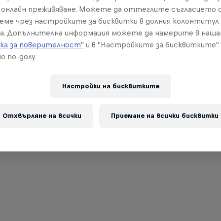
онлайн преживяване. Можете да оттеглите съгласието с
реме чрез настройките за бисквитки в долния колонтитул
а. Допълнителна информация можете да намерите в наш
ка за поверителност"
и в "Настройките за бисквитките"
о по-долу.
Настройки на бисквитките
Отхвърляне на всички
Приемане на всички бисквитки