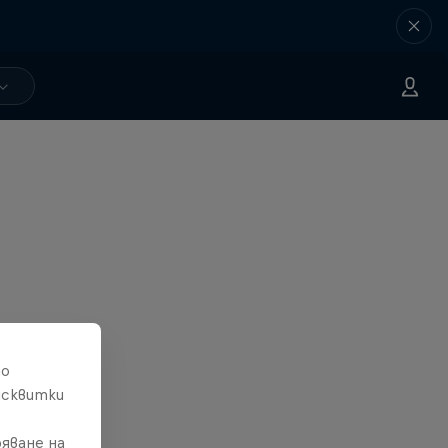
то
исквитки
яване на