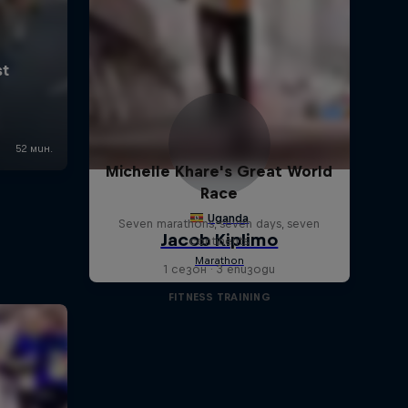
Michelle Khare's Great World
Race
Seven marathons, seven days, seven
continents
1 сезон · 3 епизоди
FITNESS TRAINING