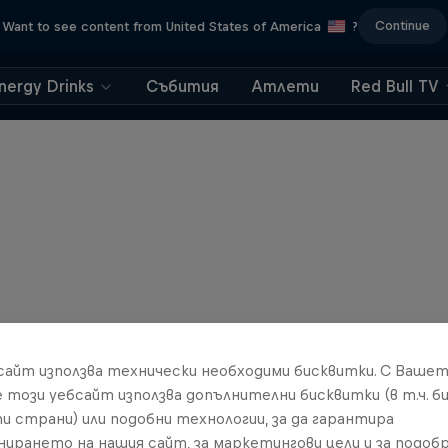
Continue
Want to see content from United States of America
?
nergy Drinks
Събития
Атлети
Red Bull TV
бсайт използва технически необходими бисквитки. С Ваше
е този уебсайт използва допълнителни бисквитки (в т.ч. б
и страни) или подобни технологии, за да гарантира
нирането на нашия сайт, за маркетингови цели и за подобр