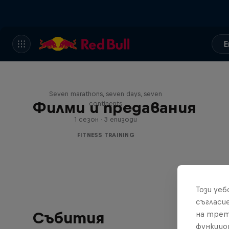
E
Michelle Khare's Great World
Race
Seven marathons, seven days, seven
Филми и предавания
continents
1 сезон · 3 епизоди
FITNESS TRAINING
Този уе
съгласи
Събития
на трет
функцио