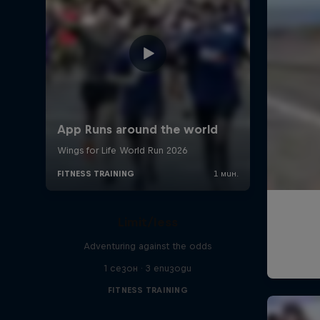
Limit/less
Adventuring against the odds
1 сезон · 3 епизоди
FITNESS TRAINING