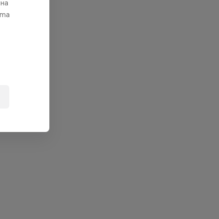
 на
ата