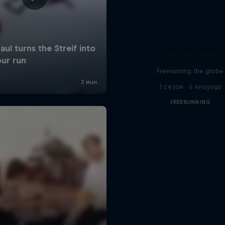
Free My Way
Freerunning the globe
1 сезон · 6 епизоди
FREERUNNING