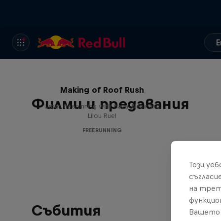
E
Making of Roof Rush
Филми и предавания
Urban freerunning with Hazal Nehir and
Lilou Ruel
FREERUNNING
Този уе
съгласи
на трет
функцио
Събития
Вашето 