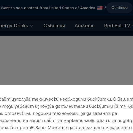
Continue
Want to see content from United States of America
?
nergy Drinks
Събития
Атлети
Red Bull TV
бсайт използва технически необходими бисквитки. С Ваше
е този уебсайт използва допълнителни бисквитки (в т.ч. б
и страни) или подобни технологии, за да гарантира
нирането на нашия сайт, за маркетингови цели и за подобр
онлайн преживяване. Можете да оттеглите съгласието с