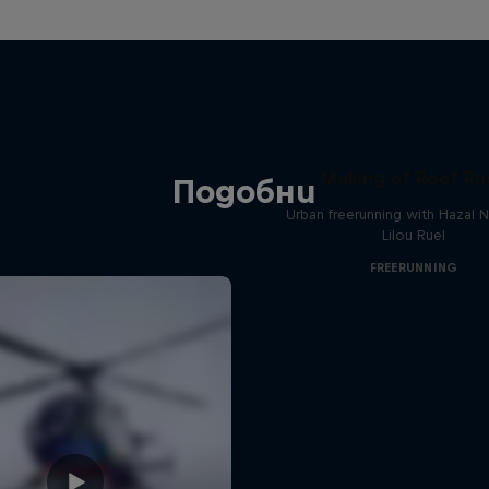
Making of Roof Ru
Подобни
Urban freerunning with Hazal N
Lilou Ruel
FREERUNNING