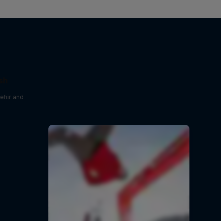
sh
ehir and