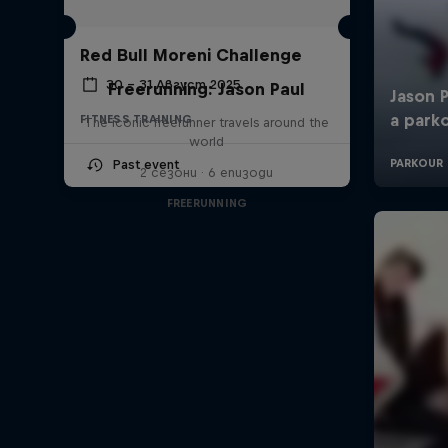
Red Bull Moreni Challenge
30 – 31 Август 2025
Freerunning: Jason Paul
FITNESS TRAINING
The iconic freerunner travels around the
world
Past event
2 сезони · 6 епизоди
FREERUNNING