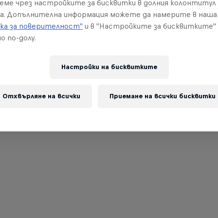
реме чрез настройките за бисквитки в долния колонтитул
а. Допълнителна информация можете да намерите в наш
ка за поверителност"
и в "Настройките за бисквитките"
о по-долу.
Настройки на бисквитките
Отхвърляне на всички
Приемане на всички бисквитки