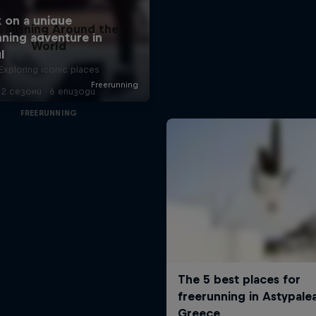
erunning Around the
World
Exploring iconic places
2 сезони · 6 епизоди
FREERUNNING