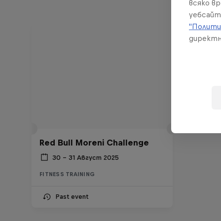
всяко в
уебсайт
"Полити
директн
Red Bull Moreni Challenge
30 – 31 Август 2025
FITNESS TRAINING
Past event