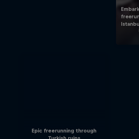
Fre
Epic freerunning through
Turkish ruins