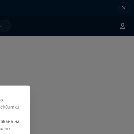
то
исквитки
яване на
и по