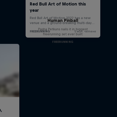
Human Pinball
Pasha Petkuns nails it in biggest
freerunning set ever built
FREERUNNING