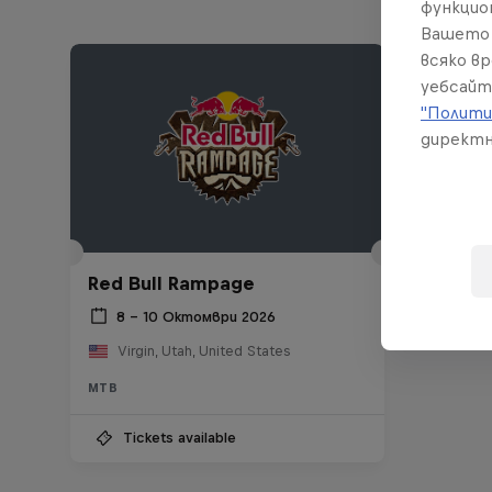
функцио
Вашето 
всяко в
уебсайт
"Полити
директн
Red Bull Rampage
8 – 10 Октомври 2026
Virgin, Utah, United States
MTB
Tickets available