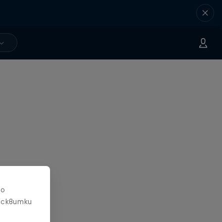
то
исквитки