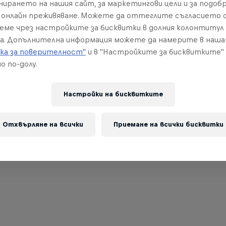
нирането на нашия сайт, за маркетингови цели и за подобр
онлайн преживяване. Можете да оттеглите съгласието с
реме чрез настройките за бисквитки в долния колонтитул
а. Допълнителна информация можете да намерите в наш
ка за поверителност"
и в "Настройките за бисквитките"
о по-долу.
Настройки на бисквитките
Отхвърляне на всички
Приемане на всички бисквитки