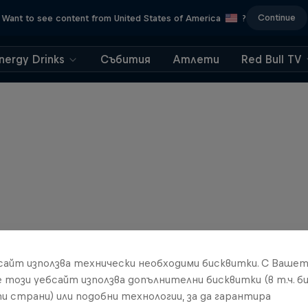
Continue
Want to see content from United States of America
?
nergy Drinks
Събития
Атлети
Red Bull TV
бсайт използва технически необходими бисквитки. С Ваше
е този уебсайт използва допълнителни бисквитки (в т.ч. б
и страни) или подобни технологии, за да гарантира