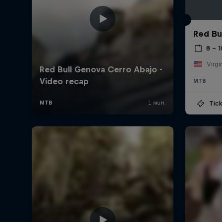
Red Bu
8 – 
Virgi
MTB
Tick