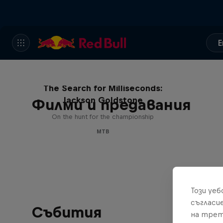
E
The Search for Milliseconds:
Jackson Goldstone
Филми и предавания
On the hunt for the championship
MTB
Този уе
съгласи
Събития
на трет