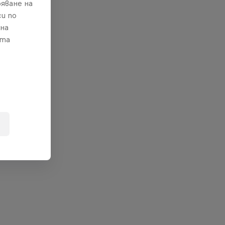
яване на
и по
 на
ата