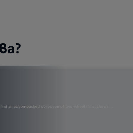
ва?
find an action-packed collection of two-wheel films, shows …