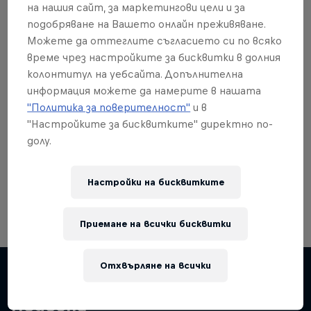
на нашия сайт, за маркетингови цели и за
подобряване на Вашето онлайн преживяване.
Можете да оттеглите съгласието си по всяко
време чрез настройките за бисквитки в долния
колонтитул на уебсайта. Допълнителна
Още от това?
информация можете да намерите в нашата
"Политика за поверителност"
и в
"Настройките за бисквитките" директно по-
долу.
Breaking
Catch up with what's happening in the breaking
world. Learn about the history of the dance, get …
Настройки на бисквитките
Приемане на всички бисквитки
Отхвърляне на всички
Подобни