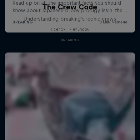
The Crew Code
Understanding breaking's iconic crews
1 сезон · 7 епизоди
BREAKING