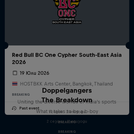
Red Bull BC One Cypher South-East Asia
2026
19 Юли 2026
HOSTBKK Arts Center, Bangkok, Thailand
Doppelgangers
BREAKING
The Breakdown
Uniting the diverse worlds of India's sports
Past event
What it takes to be a b-boy
1 сезон · 3 епизоди
2 сезони · 11 епизоди
BREAKING
BREAKING