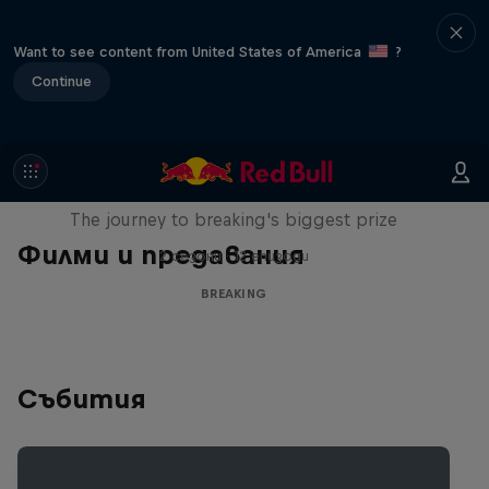
Want to see content from United States of America
?
Continue
Route to Red Bull BC One
The journey to breaking's biggest prize
Филми и предавания
2 сезони · 12 епизоди
BREAKING
Събития