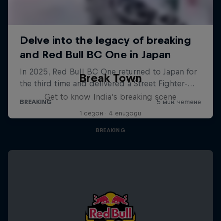
Break Town
Get to know India's breaking scene
1 сезон · 4 епизоди
BREAKING