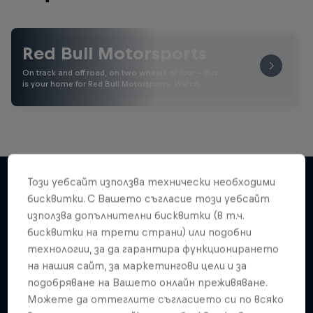
Red Bull Motorsports
On track and off road, on two wheels or four - this
is your home for Red Bull Motorsports. Watch …
Този уебсайт използва технически необходими
бисквитки. С Вашето съгласие този уебсайт
Подобни
използва допълнителни бисквитки (в т.ч.
бисквитки на трети страни) или подобни
технологии, за да гарантира функционирането
на нашия сайт, за маркетингови цели и за
подобряване на Вашето онлайн преживяване.
Можете да оттеглите съгласието си по всяко