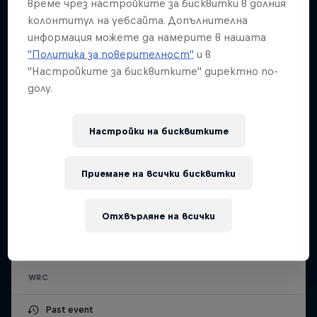
време чрез настройките за бисквитки в долния
колонтитул на уебсайта. Допълнителна
информация можете да намерите в нашата
"Политика за поверителност"
и в
"Настройките за бисквитките" директно по-
долу.
Настройки на бисквитките
Приемане на всички бисквитки
Secto Rally Finland
Отхвърляне на всички
30 Юли – 2 Август 2026
Jyväskylä, Finland
WRC
Past event