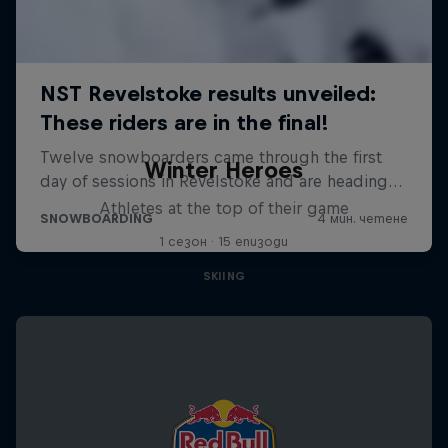
Winter Heroes
Athletes at the top of their game
1 сезон · 15 епизоди
SKIING