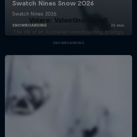
Volare: Valentino Guseli
The life of an Australian snowboarding prodigy
SNOWBOARDING