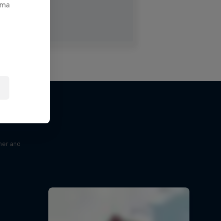
ата
ner and