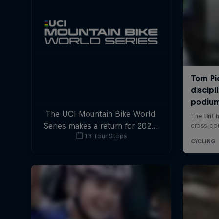
The UCI Mountain Bike World
Series makes a return for 2025,
13 Tour Stops
with plenty of downhill and
cross-country action.