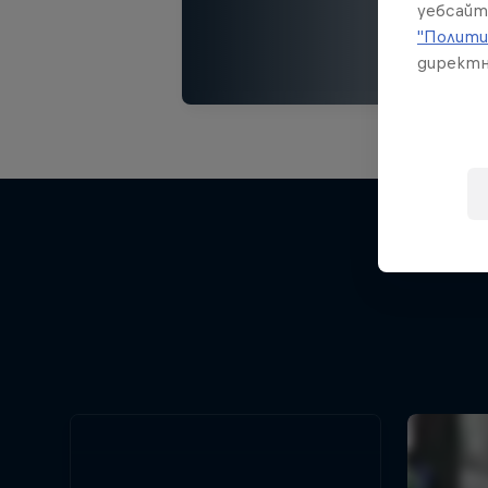
уебсайт
"Полити
директн