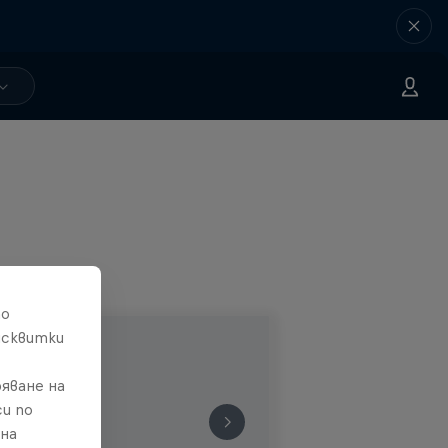
то
исквитки
яване на
и по
 на