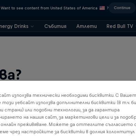
Continue
Want to see content from United States of America
?
nergy Drinks
Събития
Атлети
Red Bull TV
ва?
бсайт използва технически необходими бисквитки. С Ваше
е този уебсайт използва допълнителни бисквитки (в т.ч. б
и страни) или подобни технологии, за да гарантира
нирането на нашия сайт, за маркетингови цели и за подобр
онлайн преживяване. Можете да оттеглите съгласието с
реме чрез настройките за бисквитки в долния колонтитул
find an action-packed collection of two-wheel films, shows …