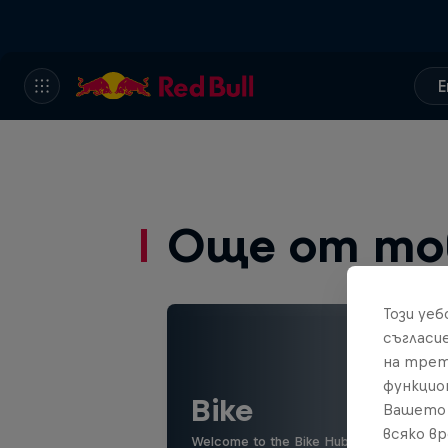
E
Още от то
Този уе
съгласи
на трет
функцио
Bike
Вашето 
всяко в
Welcome to the Bike Hub, where you will 