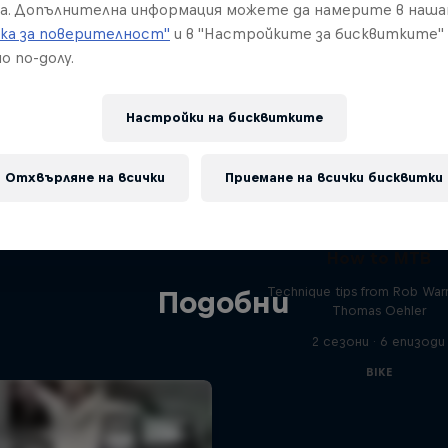
а. Допълнителна информация можете да намерите в наш
ка за поверителност"
и в "Настройките за бисквитките"
о по-долу.
Настройки на бисквитките
Отхвърляне на всички
Приемане на всички бисквитки
How to MTB
Technique tips from Rob War
Подобни
Thomas Oehler
2 сезони · 6 епизоди
BIKE