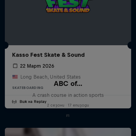
Kasso Fest Skate & Sound
22 Март 2026
Long Beach, United States
ABC of...
SKATEBOARDING
A crash course in action sports
Виж на Replay
2 сезони · 17 епизоди
F1