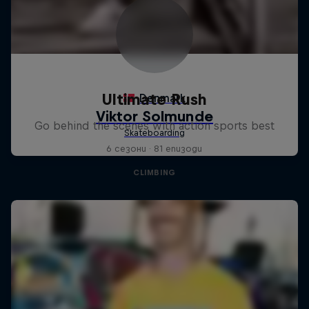
Ultimate Rush
Go behind the scenes with action sports best
6 сезони · 81 епизоди
CLIMBING