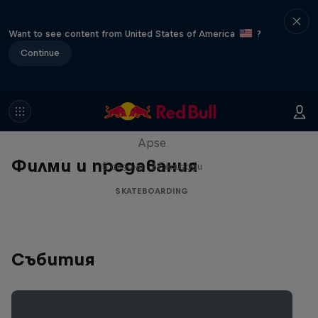
Want to see content from United States of America
?
Continue
Skate Tales
Discover the world of skate with Madars
Apse
Филми и предавания
5 сезони · 27 епизоди
SKATEBOARDING
Събития