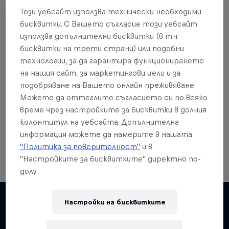
Този уебсайт използва технически необходими
бисквитки. С Вашето съгласие този уебсайт
използва допълнителни бисквитки (в т.ч.
бисквитки на трети страни) или подобни
Още от това?
технологии, за да гарантира функционирането
на нашия сайт, за маркетингови цели и за
подобряване на Вашето онлайн преживяване.
Можете да оттеглите съгласието си по всяко
Skateboarding
време чрез настройките за бисквитки в долния
колонтитул на уебсайта. Допълнителна
Welcome to the Red Bull Skateboarding hub, your
source for skateboarding news, videos, rider …
информация можете да намерите в нашата
"Политика за поверителност"
и в
"Настройките за бисквитките" директно по-
долу.
Настройки на бисквитките
Подобни