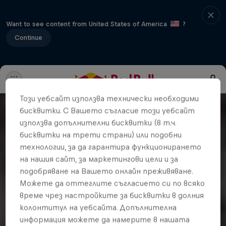
Want to see content from United States of America
?
Continue
Този уебсайт използва технически необходими
бисквитки. С Вашето съгласие този уебсайт
използва допълнителни бисквитки (в т.ч.
бисквитки на трети страни) или подобни
технологии, за да гарантира функционирането
на нашия сайт, за маркетингови цели и за
подобряване на Вашето онлайн преживяване.
Можете да оттеглите съгласието си по всяко
време чрез настройките за бисквитки в долния
колонтитул на уебсайта. Допълнителна
информация можете да намерите в нашата