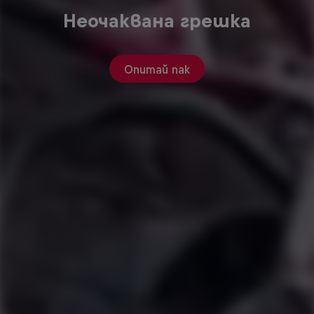
Неочаквана грешка
Опитай пак