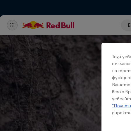
E
Този уе
съгласи
на трет
функцио
Вашето 
всяко в
уебсайт
"Полити
директн