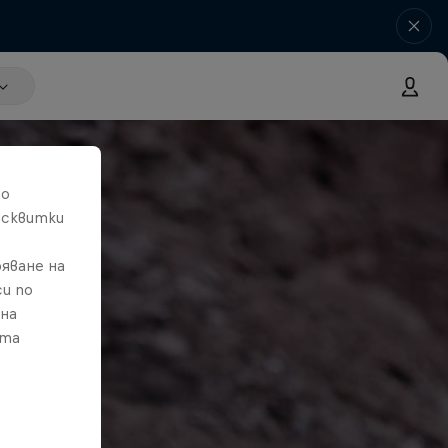
то
исквитки
яване на
и по
 на
ата