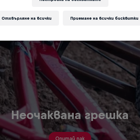
Отхвърляне на всички
Приемане на всички бисквитки
Неочаквана грешка
Опитай пак