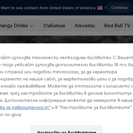
Continue
Want to see content from United States of America
?
nergy Drinks
Събития
Атлети
Red Bull TV
бсайт използва технически необходими бисквитки. С Ваше
е този уебсайт използва допълнителни бисквитки (в т.ч. б
и страни) или подобни технологии, за да гарантира
нирането на нашия сайт, за маркетингови цели и за подобр
онлайн преживяване. Можете да оттеглите съгласието с
реме чрез настройките за бисквитки в долния колонтитул
а. Допълнителна информация можете да намерите в наш
ка за поверителност"
и в "Настройките за бисквитките"
о по-долу.
Настройки на бисквитките