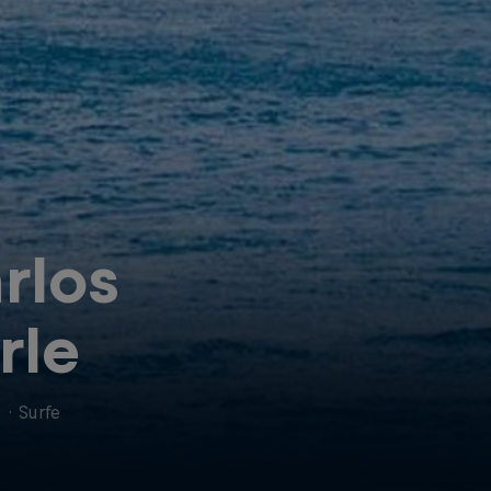
rlos
rle
l
·
Surfe