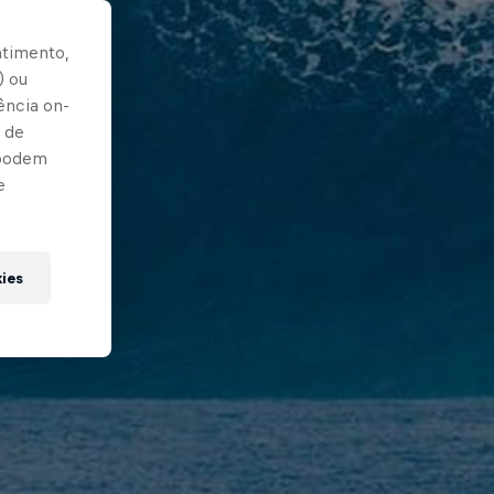
ntimento,
) ou
ência on-
 de
 podem
e
kies