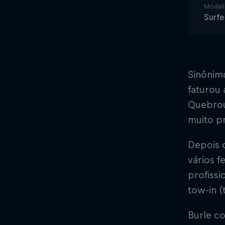
Modal
Surfe
Sinônimo
faturou 
Quebrou 
muito p
Depois d
vários f
profiss
tow-in (
Burle co