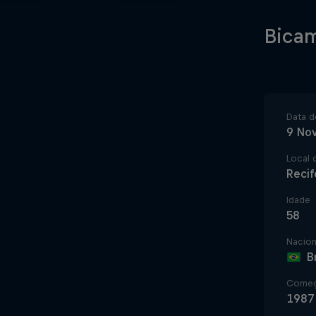
Bicam
Data d
9 No
Local 
Recife
Idade
58
Nacion
B
Começo
1987