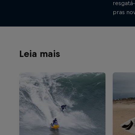
resgatá
pras nov
Leia mais