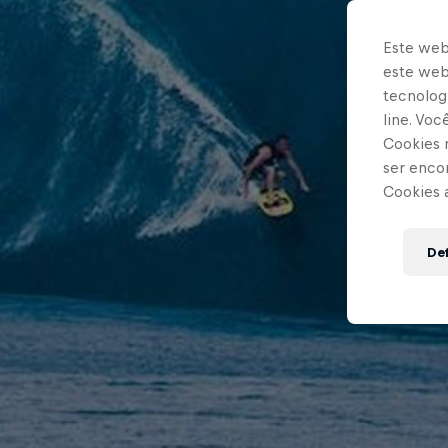
Este web
este webs
tecnologi
line. Vo
Cookies 
ser enco
Cookies 
Def